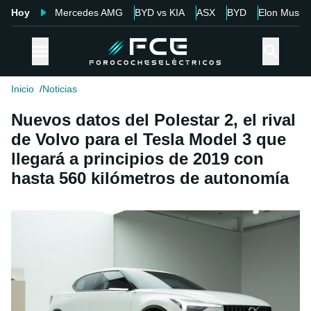
Hoy
Mercedes AMG
BYD vs KIA
ASX
BYD
Elon Musk
Inicio
Noticias
Nuevos datos del Polestar 2, el rival
de Volvo para el Tesla Model 3 que
llegará a principios de 2019 con
hasta 560 kilómetros de autonomía