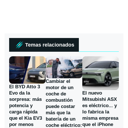
Temas relacionados
Cambiar el
El BYD Atto 3
motor de un
Evo da la
El nuevo
coche de
sorpresa: más
Mitsubishi ASX
combustión
potencia y
es eléctrico... y
puede costar
carga rápida
lo fabrica la
más que la
que el Kia EV3
misma empresa
batería de un
por menos
que el iPhone
coche eléctrico: