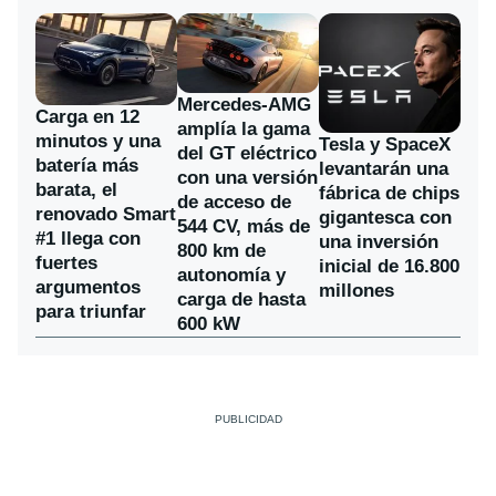
Mercedes-AMG
Carga en 12
amplía la gama
minutos y una
Tesla y SpaceX
del GT eléctrico
batería más
levantarán una
con una versión
barata, el
fábrica de chips
de acceso de
renovado Smart
gigantesca con
544 CV, más de
#1 llega con
una inversión
800 km de
fuertes
inicial de 16.800
autonomía y
argumentos
millones
carga de hasta
para triunfar
600 kW