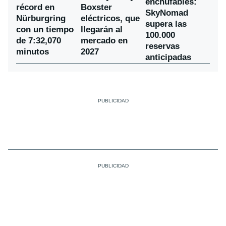
enchufables:
récord en
Boxster
SkyNomad
Nürburgring
eléctricos, que
supera las
con un tiempo
llegarán al
100.000
de 7:32,070
mercado en
reservas
minutos
2027
anticipadas