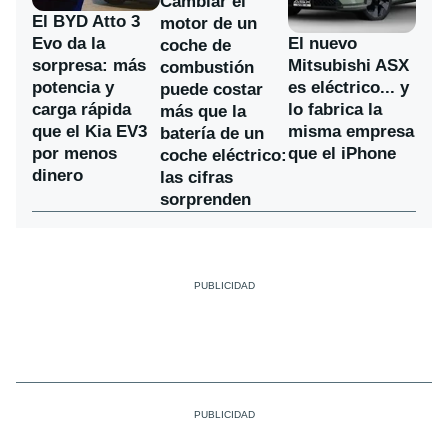
Cambiar el
El BYD Atto 3
motor de un
Evo da la
El nuevo
coche de
sorpresa: más
Mitsubishi ASX
combustión
potencia y
es eléctrico... y
puede costar
carga rápida
lo fabrica la
más que la
que el Kia EV3
misma empresa
batería de un
por menos
que el iPhone
coche eléctrico:
dinero
las cifras
sorprenden