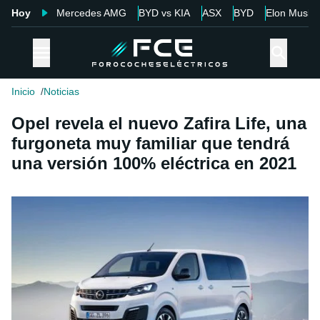
Hoy
Mercedes AMG
BYD vs KIA
ASX
BYD
Elon Musk
Inicio
Noticias
Opel revela el nuevo Zafira Life, una
furgoneta muy familiar que tendrá
una versión 100% eléctrica en 2021