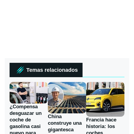
Temas relacionados
¿Compensa
desguazar un
China
coche de
Francia hace
construye una
gasolina casi
historia: los
gigantesca
nuevo para
coches