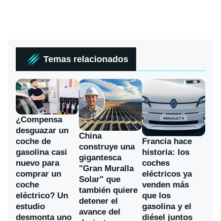
Temas relacionados
¿Compensa
desguazar un
China
coche de
Francia hace
construye una
gasolina casi
historia: los
gigantesca
nuevo para
coches
"Gran Muralla
comprar un
eléctricos ya
Solar" que
coche
venden más
también quiere
eléctrico? Un
que los
detener el
estudio
gasolina y el
avance del
desmonta uno
diésel juntos