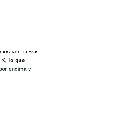
íamos ver nuevas
l X,
lo que
por encima y