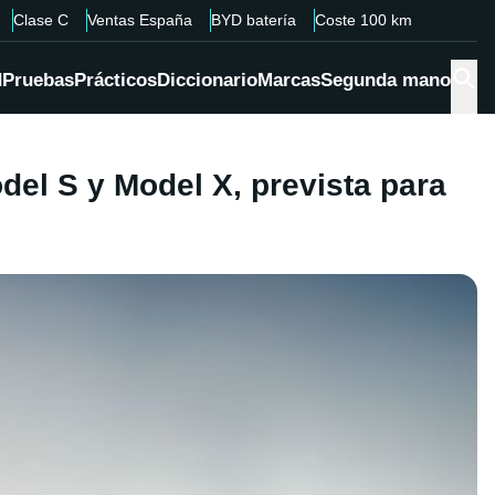
Clase C
Ventas España
BYD batería
Coste 100 km
d
Pruebas
Prácticos
Diccionario
Marcas
Segunda mano
el S y Model X, prevista para