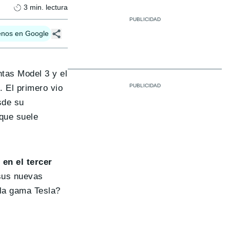
3
min. lectura
enos en Google
tas Model 3 y el
X
. El primero vio
sde su
 que suele
o
en el tercer
 sus nuevas
la gama Tesla?