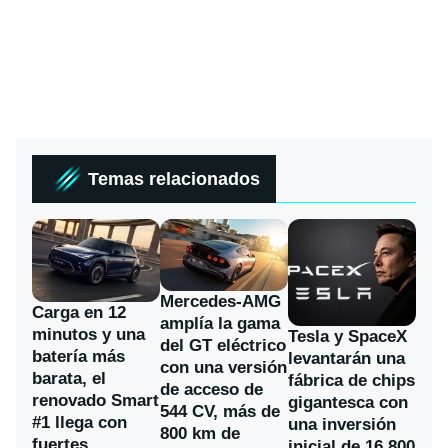
Temas relacionados
Mercedes-AMG
Carga en 12
amplía la gama
minutos y una
Tesla y SpaceX
del GT eléctrico
batería más
levantarán una
con una versión
barata, el
fábrica de chips
de acceso de
renovado Smart
gigantesca con
544 CV, más de
#1 llega con
una inversión
800 km de
fuertes
inicial de 16.800