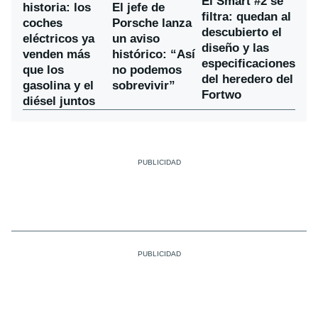
El Smart #2 se
historia: los
El jefe de
filtra: quedan al
coches
Porsche lanza
descubierto el
eléctricos ya
un aviso
diseño y las
venden más
histórico: “Así
especificaciones
que los
no podemos
del heredero del
gasolina y el
sobrevivir”
Fortwo
diésel juntos