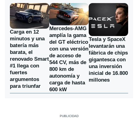
Mercedes-AMG
Carga en 12
amplía la gama
minutos y una
Tesla y SpaceX
del GT eléctrico
batería más
levantarán una
con una versión
barata, el
fábrica de chips
de acceso de
renovado Smart
gigantesca con
544 CV, más de
#1 llega con
una inversión
800 km de
fuertes
inicial de 16.800
autonomía y
argumentos
millones
carga de hasta
para triunfar
600 kW