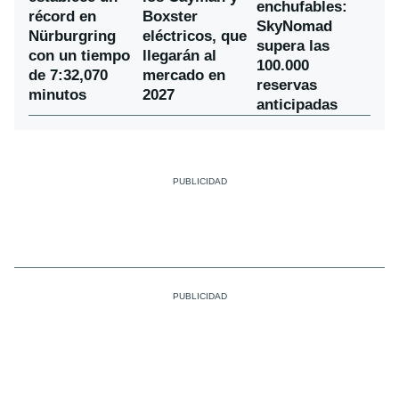
enchufables:
récord en
Boxster
SkyNomad
Nürburgring
eléctricos, que
supera las
con un tiempo
llegarán al
100.000
de 7:32,070
mercado en
reservas
minutos
2027
anticipadas