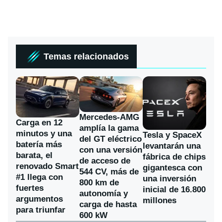
Temas relacionados
Mercedes-AMG
Carga en 12
amplía la gama
minutos y una
Tesla y SpaceX
del GT eléctrico
batería más
levantarán una
con una versión
barata, el
fábrica de chips
de acceso de
renovado Smart
gigantesca con
544 CV, más de
#1 llega con
una inversión
800 km de
fuertes
inicial de 16.800
autonomía y
argumentos
millones
carga de hasta
para triunfar
600 kW