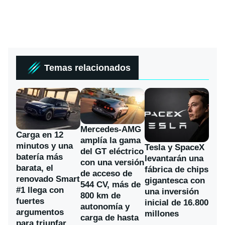
Temas relacionados
Mercedes-AMG
Carga en 12
amplía la gama
minutos y una
Tesla y SpaceX
del GT eléctrico
batería más
levantarán una
con una versión
barata, el
fábrica de chips
de acceso de
renovado Smart
gigantesca con
544 CV, más de
#1 llega con
una inversión
800 km de
fuertes
inicial de 16.800
autonomía y
argumentos
millones
carga de hasta
para triunfar