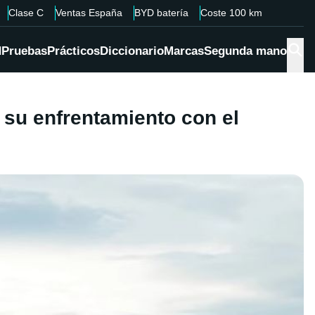
Clase C
Ventas España
BYD batería
Coste 100 km
d
Pruebas
Prácticos
Diccionario
Marcas
Segunda mano
 su enfrentamiento con el