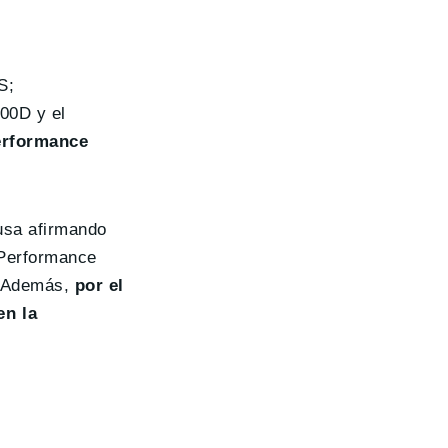
S;
00D y el
erformance
cusa afirmando
 Performance
s. Además,
por el
en la