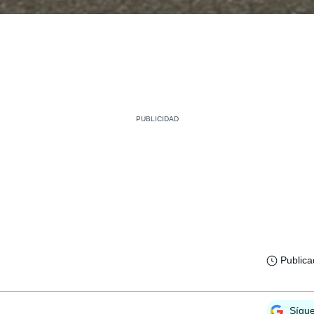
Public
Sígu