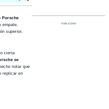
o Porsche
un empate,
ón superior,
o cierta
Porsche se
 hecho notar que
 replicar en