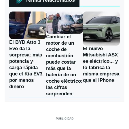
Cambiar el
El BYD Atto 3
motor de un
Evo da la
El nuevo
coche de
sorpresa: más
Mitsubishi ASX
combustión
potencia y
es eléctrico... y
puede costar
carga rápida
lo fabrica la
más que la
que el Kia EV3
misma empresa
batería de un
por menos
que el iPhone
coche eléctrico:
dinero
las cifras
sorprenden