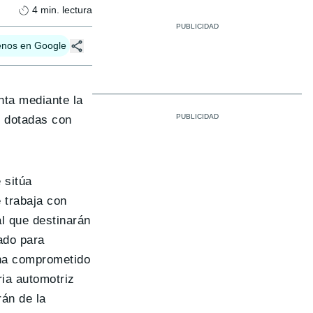
4
min. lectura
enos en Google
ta mediante la
y dotadas con
 sitúa
 trabaja con
al que destinarán
ado para
n ha comprometido
ria automotriz
rán de la