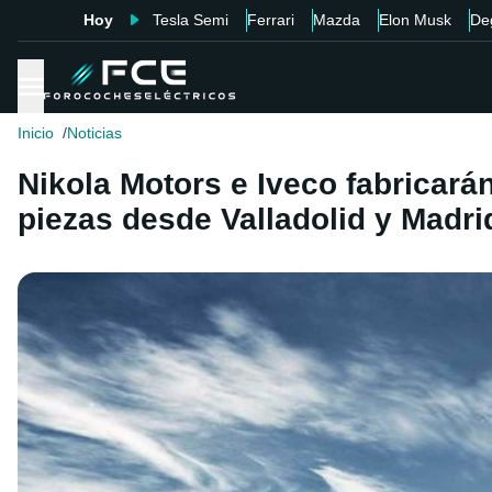
Hoy
Tesla Semi
Ferrari
Mazda
Elon Musk
De
Inicio
Noticias
Nikola Motors e Iveco fabricarán
piezas desde Valladolid y Madri