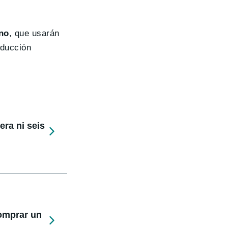
no
, que usarán
oducción
ra ni seis
comprar un