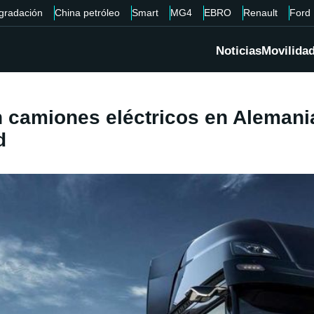
gradación
China petróleo
Smart
MG4
EBRO
Renault
Ford
Noticias
Movilida
 camiones eléctricos en Alemania 
d