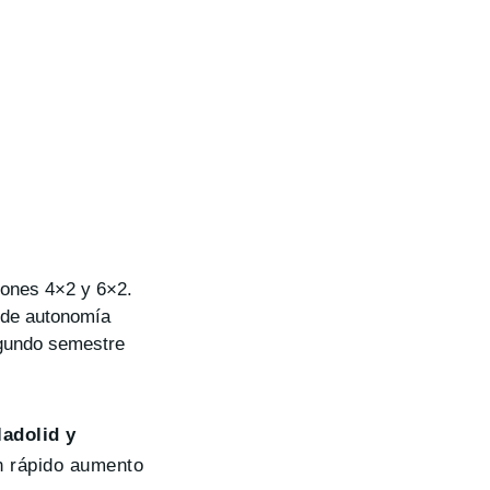
iones 4×2 y 6×2.
 de autonomía
egundo semestre
ladolid y
n rápido aumento