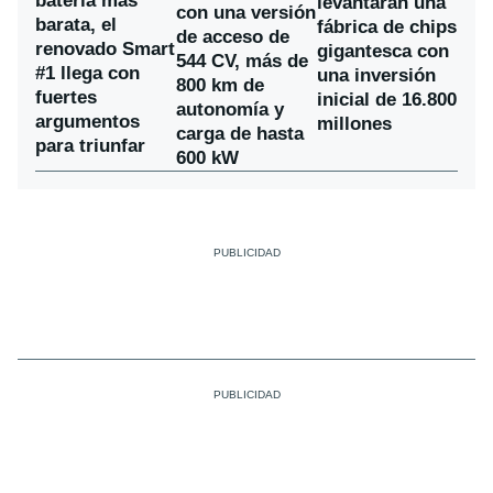
batería más
levantarán una
con una versión
barata, el
fábrica de chips
de acceso de
renovado Smart
gigantesca con
544 CV, más de
#1 llega con
una inversión
800 km de
fuertes
inicial de 16.800
autonomía y
argumentos
millones
carga de hasta
para triunfar
600 kW