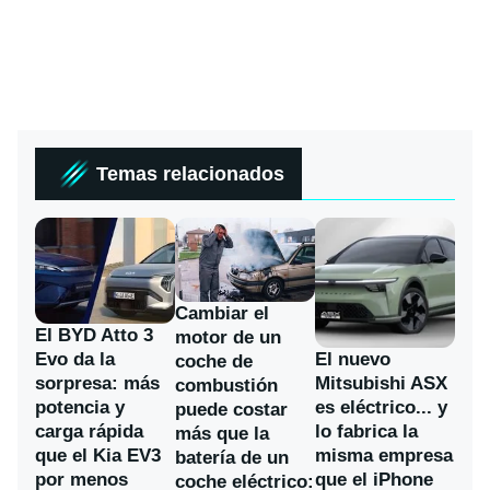
Temas relacionados
Cambiar el
El BYD Atto 3
motor de un
Evo da la
El nuevo
coche de
sorpresa: más
Mitsubishi ASX
combustión
potencia y
es eléctrico... y
puede costar
carga rápida
lo fabrica la
más que la
que el Kia EV3
misma empresa
batería de un
por menos
que el iPhone
coche eléctrico: