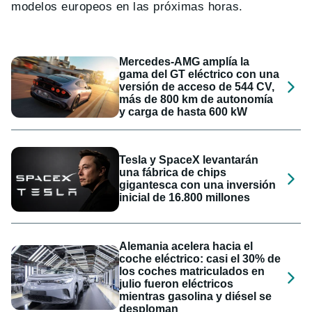
modelos europeos en las próximas horas.
Mercedes-AMG amplía la
gama del GT eléctrico con una
versión de acceso de 544 CV,
más de 800 km de autonomía
y carga de hasta 600 kW
Tesla y SpaceX levantarán
una fábrica de chips
gigantesca con una inversión
inicial de 16.800 millones
Alemania acelera hacia el
coche eléctrico: casi el 30% de
los coches matriculados en
julio fueron eléctricos
mientras gasolina y diésel se
desploman