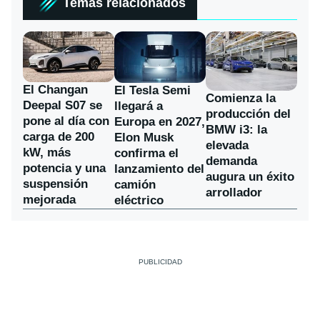
Temas relacionados
El Changan
El Tesla Semi
Comienza la
Deepal S07 se
llegará a
producción del
pone al día con
Europa en 2027,
BMW i3: la
carga de 200
Elon Musk
elevada
kW, más
confirma el
demanda
potencia y una
lanzamiento del
augura un éxito
suspensión
camión
arrollador
mejorada
eléctrico