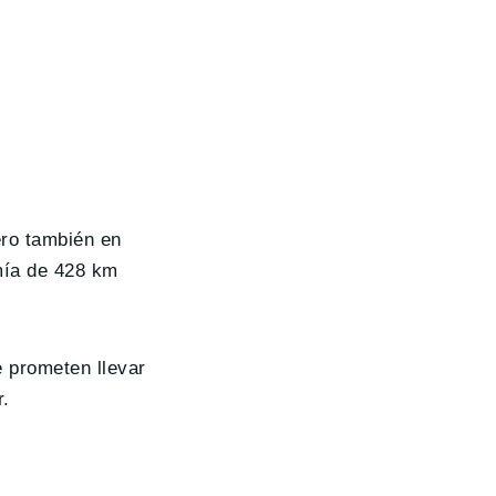
ero también en
mía de 428 km
e prometen llevar
r.