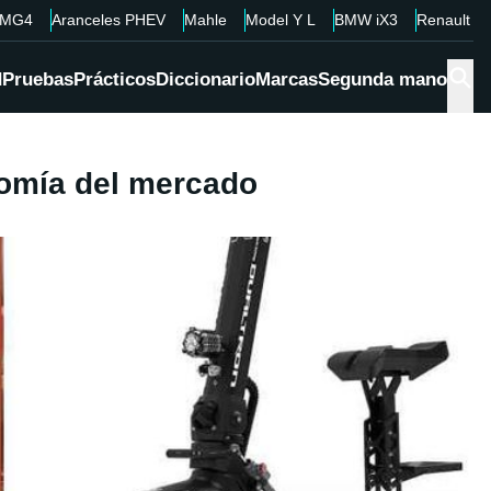
MG4
Aranceles PHEV
Mahle
Model Y L
BMW iX3
Renault 4
d
Pruebas
Prácticos
Diccionario
Marcas
Segunda mano
onomía del mercado