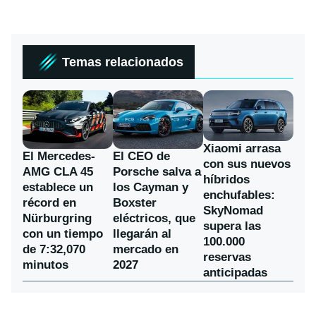
Temas relacionados
Xiaomi arrasa
El Mercedes-
El CEO de
con sus nuevos
AMG CLA 45
Porsche salva a
híbridos
establece un
los Cayman y
enchufables:
récord en
Boxster
SkyNomad
Nürburgring
eléctricos, que
supera las
con un tiempo
llegarán al
100.000
de 7:32,070
mercado en
reservas
minutos
2027
anticipadas