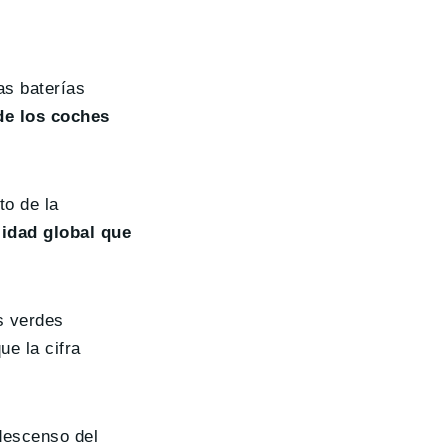
as baterías
de los coches
to de la
lidad global que
s verdes
e la cifra
descenso del