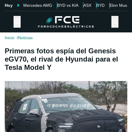
Hoy
Mercedes AMG
BYD vs KIA
ASX
BYD
Elon Musk
Inicio
Noticias
Primeras fotos espía del Genesis
eGV70, el rival de Hyundai para el
Tesla Model Y