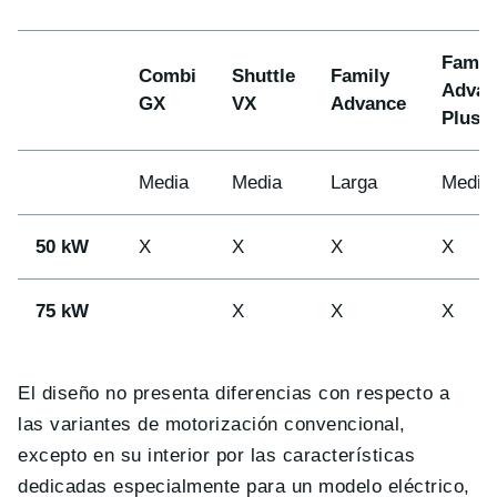
Famil
Combi
Shuttle
Family
Advan
GX
VX
Advance
Plus
Media
Media
Larga
Media
50 kW
X
X
X
X
75 kW
X
X
X
El diseño no presenta diferencias con respecto a
las variantes de motorización convencional,
excepto en su interior por las características
dedicadas especialmente para un modelo eléctrico,