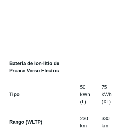
Batería de ion-litio de
Proace Verso Electric
50
75
Tipo
kWh
kWh
(L)
(XL)
230
330
Rango (WLTP)
km
km