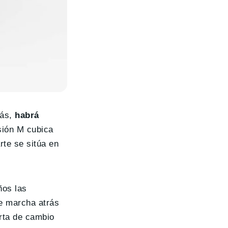
más,
habrá
sión M cubica
arte se sitúa en
ños las
e marcha atrás
erta de cambio