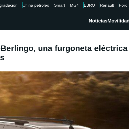
gradación
China petróleo
Smart
MG4
EBRO
Renault
Ford
Noticias
Movilida
ë-Berlingo, una furgoneta eléctric
as