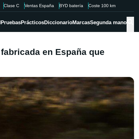
Clase C
Ventas España
BYD batería
Coste 100 km
d
Pruebas
Prácticos
Diccionario
Marcas
Segunda mano
a fabricada en España que