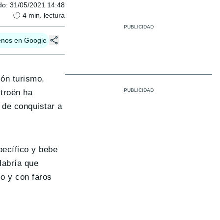
do
:
31/05/2021 14:48
4
min. lectura
enos en Google
ión turismo,
itroën ha
 de conquistar a
ecífico y bebe
Habría que
lo y con faros