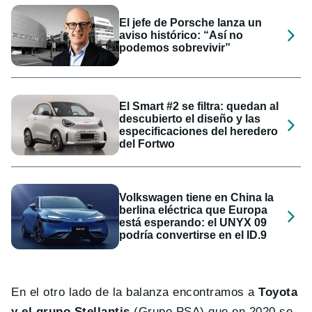
El jefe de Porsche lanza un
aviso histórico: “Así no
podemos sobrevivir”
El Smart #2 se filtra: quedan al
descubierto el diseño y las
especificaciones del heredero
del Fortwo
Volkswagen tiene en China la
berlina eléctrica que Europa
está esperando: el UNYX 09
podría convertirse en el ID.9
En el otro lado de la balanza encontramos a
Toyota
y el grupo Stellantis
(Grupo PSA) que en 2020 se