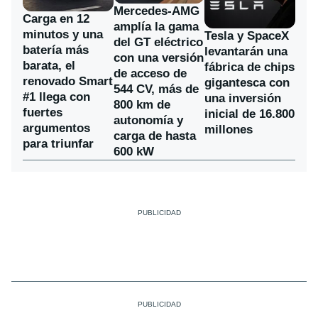
Mercedes-AMG
Carga en 12
amplía la gama
minutos y una
Tesla y SpaceX
del GT eléctrico
batería más
levantarán una
con una versión
barata, el
fábrica de chips
de acceso de
renovado Smart
gigantesca con
544 CV, más de
#1 llega con
una inversión
800 km de
fuertes
inicial de 16.800
autonomía y
argumentos
millones
carga de hasta
para triunfar
600 kW