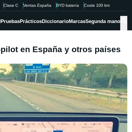
Clase C
Ventas España
BYD batería
Coste 100 km
d
Pruebas
Prácticos
Diccionario
Marcas
Segunda mano
ilot en España y otros países