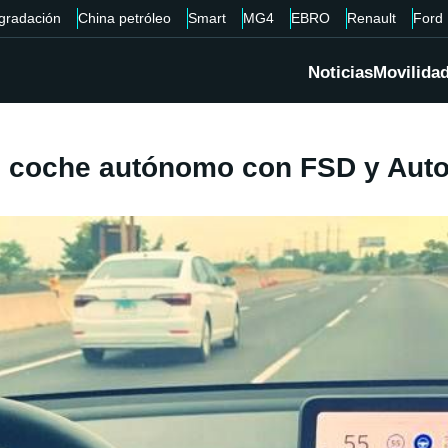
gradación
China petróleo
Smart
MG4
EBRO
Renault
Ford
Noticias
Movilida
 coche autónomo con FSD y Autop