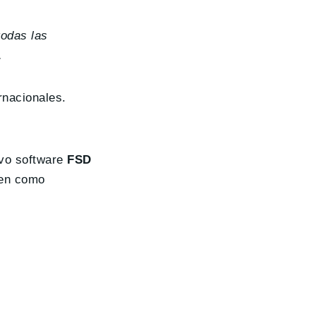
todas las
.
rnacionales.
evo software
FSD
cen como