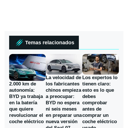
Temas relacionados
La velocidad de
Los expertos lo
los fabricantes
2.000 km de
tienen claro:
chinos empieza
autonomía:
esto es lo que
a preocupar:
BYD ya trabaja
debes
BYD no espera
en la batería
comprobar
ni seis meses
que quiere
antes de
en preparar una
revolucionar el
comprar un
nueva versión
coche eléctrico
coche eléctrico
del Seal 07
usado