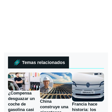
Temas relacionados
¿Compensa
desguazar un
China
coche de
Francia hace
construye una
gasolina casi
historia: los