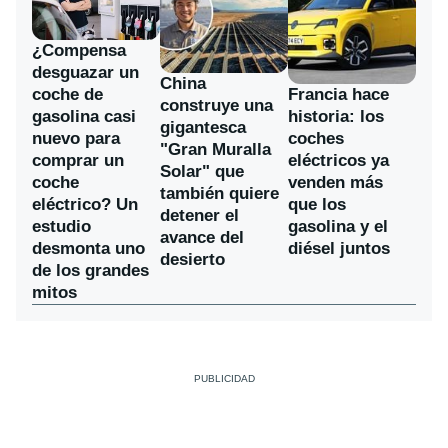
¿Compensa
desguazar un
China
coche de
Francia hace
construye una
gasolina casi
historia: los
gigantesca
nuevo para
coches
"Gran Muralla
comprar un
eléctricos ya
Solar" que
coche
venden más
también quiere
eléctrico? Un
que los
detener el
estudio
gasolina y el
avance del
desmonta uno
diésel juntos
desierto
de los grandes
mitos