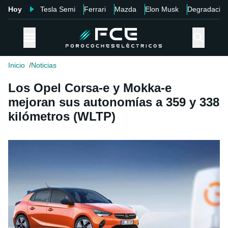
Hoy
Tesla Semi
Ferrari
Mazda
Elon Musk
Degradació
Inicio
Noticias
Los Opel Corsa-e y Mokka-e
mejoran sus autonomías a 359 y 338
kilómetros (WLTP)