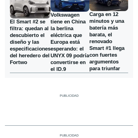
Carga en 12
Volkswagen
minutos y una
El Smart #2 se
tiene en China
batería más
filtra: quedan al
la berlina
barata, el
descubierto el
eléctrica que
renovado
diseño y las
Europa está
Smart #1 llega
especificaciones
esperando: el
con fuertes
del heredero del
UNYX 09 podría
argumentos
Fortwo
convertirse en
para triunfar
el ID.9