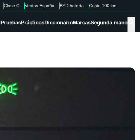
Clase C
Ventas España
BYD batería
Coste 100 km
d
Pruebas
Prácticos
Diccionario
Marcas
Segunda mano