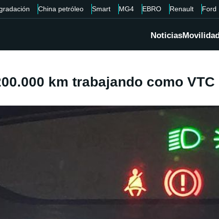
gradación
China petróleo
Smart
MG4
EBRO
Renault
Ford
Noticias
Movilida
s 200.000 km trabajando como VTC