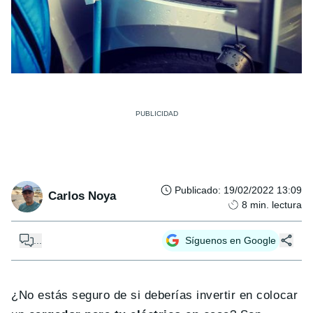
Publicado
:
19/02/2022 13:09
Carlos Noya
8
min. lectura
...
Síguenos en Google
¿No est
á
s seguro de si deber
í
as invertir en colocar