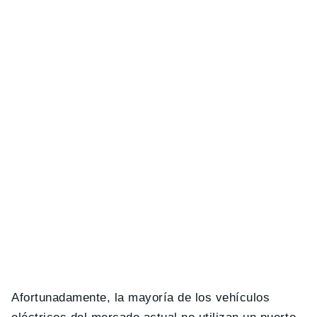
Afortunadamente, la mayor
í
a de los veh
í
culos