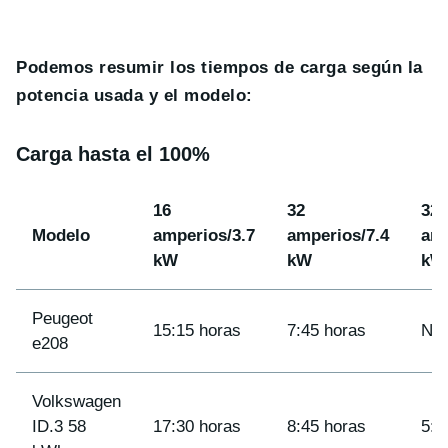
Podemos resumir los tiempos de carga según la
potencia usada y el modelo:
Carga hasta el 100%
16
32
32
Modelo
amperios/3.7
amperios/7.4
amp
kW
kW
kW
Peugeot
15:15 horas
7:45 horas
ND
e208
Volkswagen
ID.3 58
17:30 horas
8:45 horas
5:5