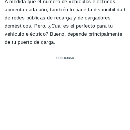
A medida que el n
ú
mero de veh
í
culos el
é
ctricos
aumenta cada a
ño, tambi
é
n lo hace la disponibilidad
de redes p
ú
blicas de recarga y de cargadores
dom
é
sticos. Pero, ¿C
u
á
l es el perfecto para tu
veh
í
culo el
é
ctrico? Bueno, depende principalmente
de tu puerto de carga.