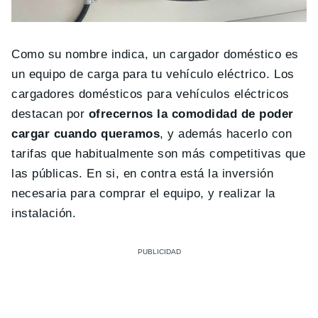
Como su nombre indica, un cargador dom
é
stico
es
un equipo de carga para tu veh
í
culo el
é
ctrico
. Los
cargadores dom
é
sticos para veh
í
culos el
é
ctricos
destacan por
ofrecernos la comodidad de poder
cargar cuando queramos
, y además hacerlo con
tarifas que habitualmente son más competitivas que
las públicas. En si, en contra está la inversión
necesaria para comprar el equipo, y realizar la
instalación.