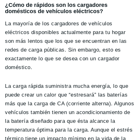
¿Có
mo de r
ápidos son los cargadores
dom
é
sticos de vehículos el
é
ctricos?
La mayor
í
a de los cargadores de veh
í
culos
el
é
ctricos disponibles actualmente para tu hogar
son m
á
s lentos que los que se encuentran en las
redes de carga p
ú
blicas. Sin embargo, esto es
exactamente lo que se desea con un cargador
dom
é
stico.
La carga r
á
pida suministra mucha energ
í
a, lo que
puede crear un calor que
“
estresar
á”
las bater
í
as
m
á
s que la carga de CA (corriente alterna). Algunos
veh
í
culos tambi
é
n tienen un acondicionamiento de
la bater
í
a dise
ñ
ado para que
é
sta alcance la
temperatura óptima para la carga. Aunque el estr
é
s
t
é
rmico tiene un impacto m
í
nimo en la vida de la