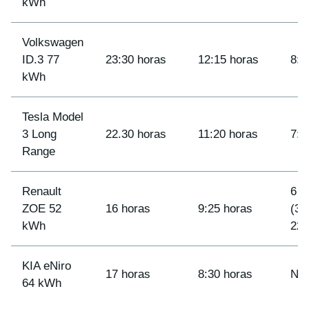
kWh
Volkswagen
ID.3 77
23:30 horas
12:15 horas
8:1
kWh
Tesla Model
3 Long
22.30 horas
11:20 horas
7:1
Range
Renault
6 h
ZOE 52
16 horas
9:25 horas
(3 
kWh
22 
KIA eNiro
17 horas
8:30 horas
ND
64 kWh