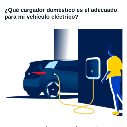
¿
Qu
é
cargador dom
é
stico es el adecuado
para mi vehículo el
é
ctrico?