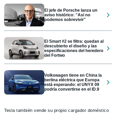
El jefe de Porsche lanza un
aviso histórico: “Así no
podemos sobrevivir”
El Smart #2 se filtra: quedan al
descubierto el diseño y las
especificaciones del heredero
del Fortwo
Volkswagen tiene en China la
berlina eléctrica que Europa
está esperando: el UNYX 09
podría convertirse en el ID.9
Tesla tambi
é
n vende su propio cargador dom
é
stico