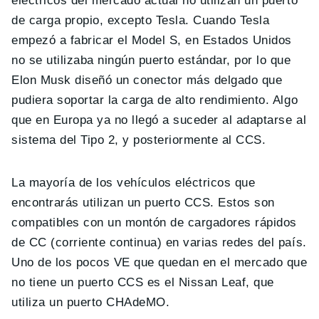
el
é
ctricos del mercado actual no utilizan un puerto
de carga propio, excepto Tesla. Cuando Tesla
empez
ó
a fabricar el Model S, en Estados Unidos
no se utilizaba ning
ú
n puerto est
á
ndar, por lo que
Elon Musk diseñó un conector m
á
s delgado que
pudiera soportar la carga de alto rendimiento. Algo
que en Europa ya no llegó a suceder al adaptarse al
sistema del Tipo 2, y posteriormente al CCS.
La mayor
í
a de los veh
í
culos el
é
ctricos que
encontrar
á
s utilizan un puerto CCS. Estos son
compatibles con un montón de cargadores r
á
pidos
de CC (corriente continua) en varias redes del pa
í
s.
Uno de los pocos VE que quedan en el mercado que
no tiene un puerto CCS es el Nissan Leaf, que
utiliza un puerto CHAdeMO.