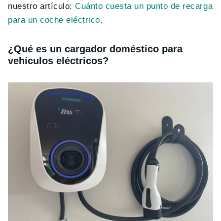
nuestro artículo:
Cuánto cuesta un punto de recarga
para un coche eléctrico
.
¿
Qu
é
es un cargador dom
é
stico para
vehículos el
é
ctricos?