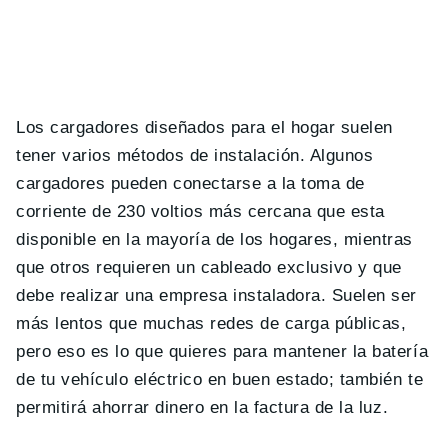
Los cargadores diseñados para el hogar suelen
tener varios m
é
todos de instalación. Algunos
cargadores pueden conectarse a la toma de
corriente de 230 voltios m
á
s cercana que esta
disponible en la mayor
í
a de los hogares, mientras
que otros requieren un cableado exclusivo y que
debe realizar una empresa instaladora. Suelen ser
m
á
s lentos que muchas redes de carga p
ú
blicas,
pero eso es lo que quieres para mantener la bater
í
a
de tu veh
í
culo el
é
ctrico en buen estado; tambi
é
n te
permitir
á
ahorrar dinero en la factura de la luz.