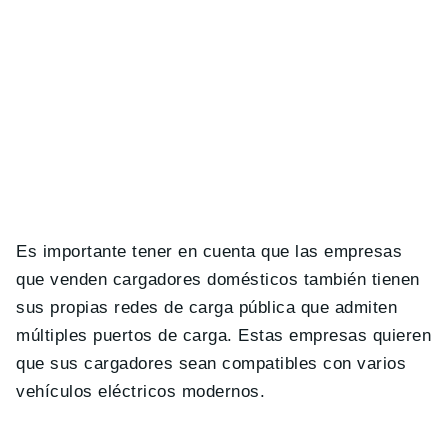
Es importante tener en cuenta que las empresas
que venden cargadores dom
é
sticos tambi
é
n tienen
sus propias redes de carga p
ú
blica que admiten
m
ú
ltiples puertos de carga. Estas empresas quieren
que sus cargadores sean compatibles con varios
veh
í
culos el
é
ctricos modernos.