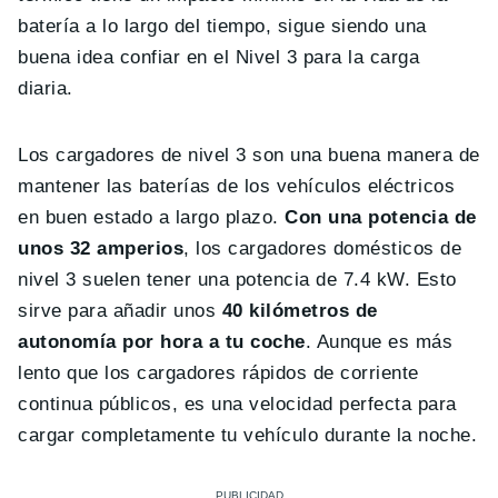
bater
í
a a lo largo del tiempo, sigue siendo una
buena idea confiar en el Nivel 3 para la carga
diaria.
Los cargadores de nivel 3 son una buena manera de
mantener las bater
í
as de los veh
í
culos el
é
ctricos
en buen estado a largo plazo.
Con una potencia de
unos 32 amperios
, los cargadores dom
é
sticos de
nivel 3 suelen tener una potencia de 7.4 kW. Esto
sirve para añadir unos
40 kiló
metros de
autonom
í
a por hora a tu coche
. Aunque es m
á
s
lento que los cargadores r
á
pidos de corriente
continua p
ú
blicos, es una velocidad perfecta para
cargar completamente tu veh
í
culo durante la noche.