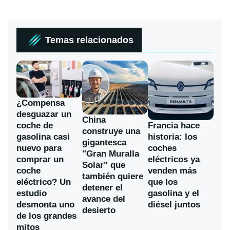
Temas relacionados
¿Compensa
desguazar un
China
coche de
Francia hace
construye una
gasolina casi
historia: los
gigantesca
nuevo para
coches
"Gran Muralla
comprar un
eléctricos ya
Solar" que
coche
venden más
también quiere
eléctrico? Un
que los
detener el
estudio
gasolina y el
avance del
desmonta uno
diésel juntos
desierto
de los grandes
mitos