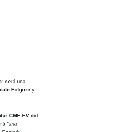
er
será una
cale Folgore
y
ular CMF-EV del
erá
“una