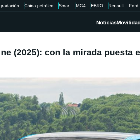
gradación
China petróleo
Smart
MG4
EBRO
Renault
Ford
Noticias
Movilida
ine (2025): con la mirada puesta 