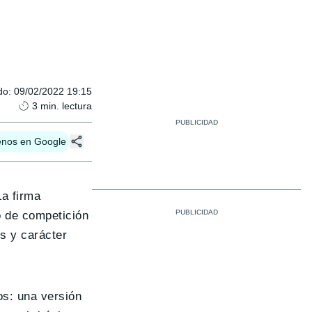
do
:
09/02/2022 19:15
3
min. lectura
enos en Google
La firma
o de competición
s y carácter
os: una versión