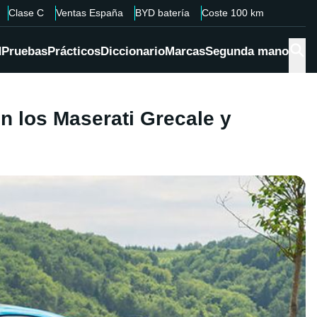
Clase C
Ventas España
BYD batería
Coste 100 km
d
Pruebas
Prácticos
Diccionario
Marcas
Segunda mano
en los Maserati Grecale y