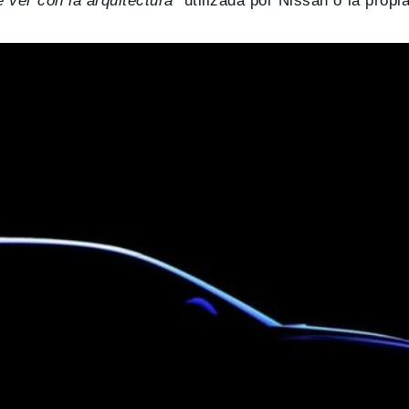
ver con la arquitectura”
utilizada por Nissan o la propi