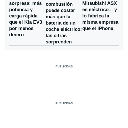
sorpresa: más
Mitsubishi ASX
combustión
potencia y
es eléctrico... y
puede costar
carga rápida
lo fabrica la
más que la
que el Kia EV3
misma empresa
batería de un
por menos
que el iPhone
coche eléctrico:
dinero
las cifras
sorprenden