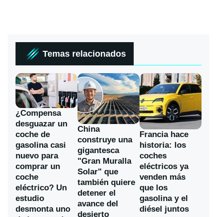
Temas relacionados
¿Compensa
desguazar un
China
coche de
Francia hace
construye una
gasolina casi
historia: los
gigantesca
nuevo para
coches
"Gran Muralla
comprar un
eléctricos ya
Solar" que
coche
venden más
también quiere
eléctrico? Un
que los
detener el
estudio
gasolina y el
avance del
desmonta uno
diésel juntos
desierto