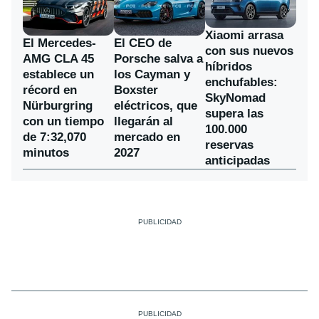
Xiaomi arrasa
El Mercedes-
El CEO de
con sus nuevos
AMG CLA 45
Porsche salva a
híbridos
establece un
los Cayman y
enchufables:
récord en
Boxster
SkyNomad
Nürburgring
eléctricos, que
supera las
con un tiempo
llegarán al
100.000
de 7:32,070
mercado en
reservas
minutos
2027
anticipadas