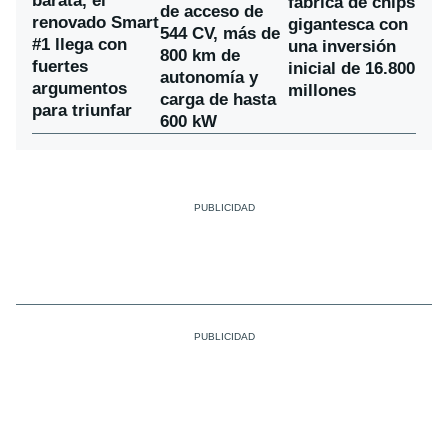
barata, el
fábrica de chips
de acceso de
renovado Smart
gigantesca con
544 CV, más de
#1 llega con
una inversión
800 km de
fuertes
inicial de 16.800
autonomía y
argumentos
millones
carga de hasta
para triunfar
600 kW