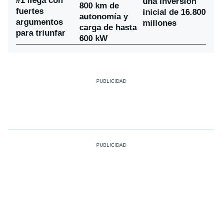
#1 llega con
una inversión
800 km de
fuertes
inicial de 16.800
autonomía y
argumentos
millones
carga de hasta
para triunfar
600 kW