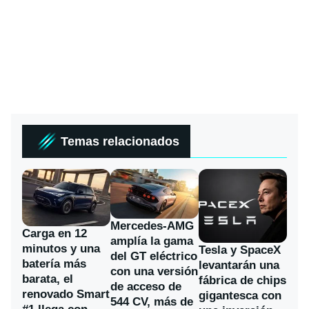
Temas relacionados
Mercedes-AMG
Carga en 12
amplía la gama
minutos y una
Tesla y SpaceX
del GT eléctrico
batería más
levantarán una
con una versión
barata, el
fábrica de chips
de acceso de
renovado Smart
gigantesca con
544 CV, más de