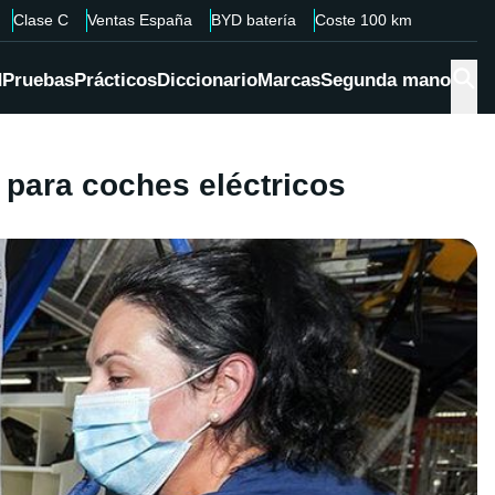
Clase C
Ventas España
BYD batería
Coste 100 km
d
Pruebas
Prácticos
Diccionario
Marcas
Segunda mano
 para coches eléctricos