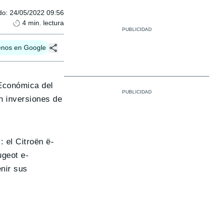
do
:
24/05/2022 09:56
4
min. lectura
enos en Google
 Económica del
n inversiones de
 el Citroën ë-
ugeot e-
nir sus