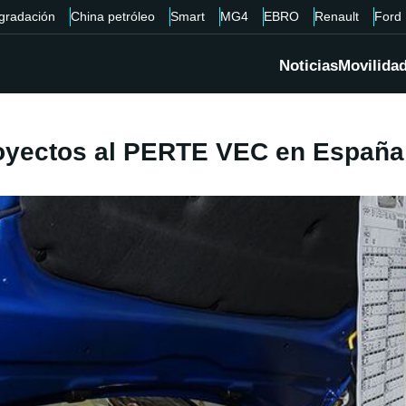
gradación
China petróleo
Smart
MG4
EBRO
Renault
Ford
Noticias
Movilida
royectos al PERTE VEC en España