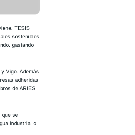
 viene. TESIS
iales sostenibles
endo, gastando
d y Vigo. Además
mpresas adheridas
mbros de ARIES
s que se
agua industrial o