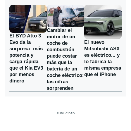
Cambiar el
El BYD Atto 3
motor de un
Evo da la
El nuevo
coche de
sorpresa: más
Mitsubishi ASX
combustión
potencia y
es eléctrico... y
puede costar
carga rápida
lo fabrica la
más que la
que el Kia EV3
misma empresa
batería de un
por menos
que el iPhone
coche eléctrico:
dinero
las cifras
sorprenden