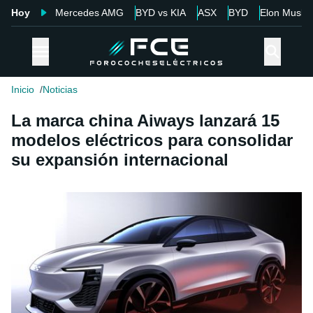
Hoy
Mercedes AMG
BYD vs KIA
ASX
BYD
Elon Musk
Inicio
Noticias
La marca china Aiways lanzará 15
modelos eléctricos para consolidar
su expansión internacional