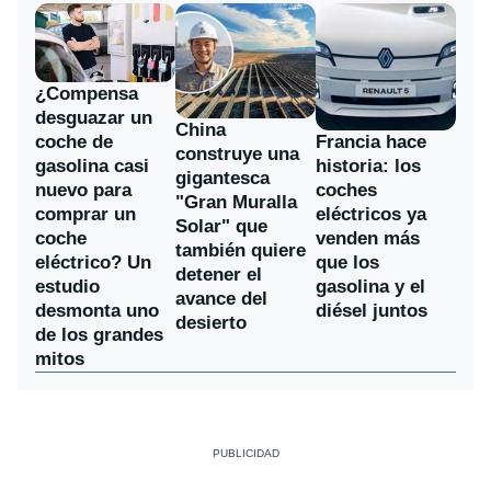
¿Compensa
desguazar un
China
coche de
Francia hace
construye una
gasolina casi
historia: los
gigantesca
nuevo para
coches
"Gran Muralla
comprar un
eléctricos ya
Solar" que
coche
venden más
también quiere
eléctrico? Un
que los
detener el
estudio
gasolina y el
avance del
desmonta uno
diésel juntos
desierto
de los grandes
mitos