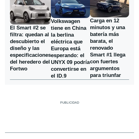
Carga en 12
Volkswagen
minutos y una
El Smart #2 se
tiene en China
batería más
filtra: quedan al
la berlina
barata, el
descubierto el
eléctrica que
renovado
diseño y las
Europa está
Smart #1 llega
especificaciones
esperando: el
con fuertes
del heredero del
UNYX 09 podría
argumentos
Fortwo
convertirse en
para triunfar
el ID.9