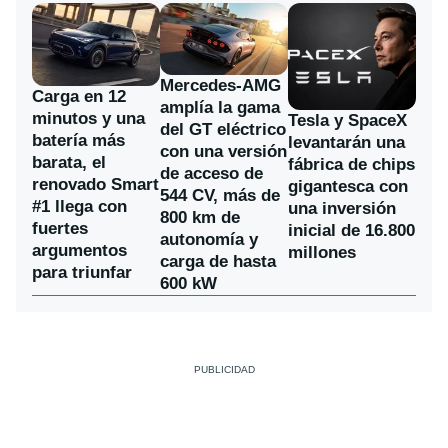
Mercedes-AMG
Carga en 12
amplía la gama
minutos y una
Tesla y SpaceX
del GT eléctrico
batería más
levantarán una
con una versión
barata, el
fábrica de chips
de acceso de
renovado Smart
gigantesca con
544 CV, más de
#1 llega con
una inversión
800 km de
fuertes
inicial de 16.800
autonomía y
argumentos
millones
carga de hasta
para triunfar
600 kW