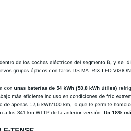
dentro de los coches eléctricos del segmento B, y se di
nuevos grupos ópticos con faros DS MATRIX LED VISION
m con
unas baterías de 54 kWh (50,8 kWh útiles)
refri
rabajo más eficiente incluso en condiciones de frío extre
mo de apenas 12,6 kWh/100 km, lo que le permite homol
o a los 341 km WLTP de la anterior versión.
Un 18% má
 3 E-TENSE