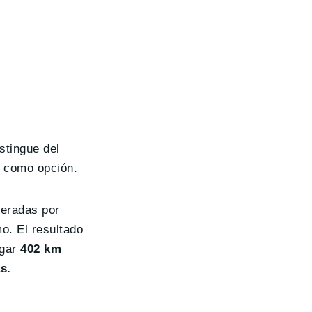
stingue del
 como opción.
geradas por
mo. El resultado
ogar
402 km
s.