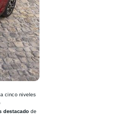
a cinco niveles
e
s destacado
de