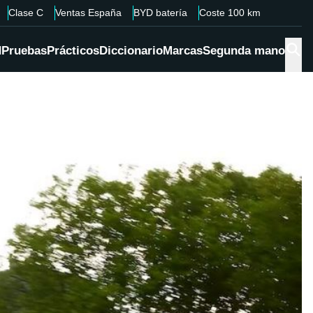
Clase C
Ventas España
BYD batería
Coste 100 km
d
Pruebas
Prácticos
Diccionario
Marcas
Segunda mano