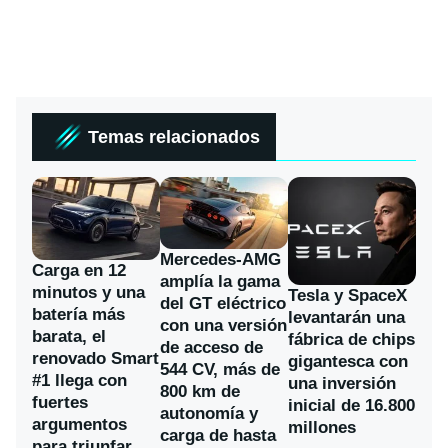
Temas relacionados
Mercedes-AMG
Carga en 12
amplía la gama
minutos y una
Tesla y SpaceX
del GT eléctrico
batería más
levantarán una
con una versión
barata, el
fábrica de chips
de acceso de
renovado Smart
gigantesca con
544 CV, más de
#1 llega con
una inversión
800 km de
fuertes
inicial de 16.800
autonomía y
argumentos
millones
carga de hasta
para triunfar