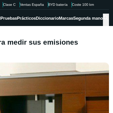
Clase C
Ventas España
BYD batería
Coste 100 km
d
Pruebas
Prácticos
Diccionario
Marcas
Segunda mano
ara medir sus emisiones