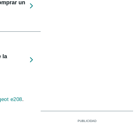
comprar un
 la
eot e208
.