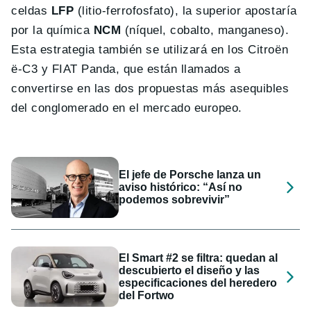
celdas
LFP
(litio-ferrofosfato), la superior apostaría
por la química
NCM
(níquel, cobalto, manganeso).
Esta estrategia también se utilizará en los Citroën
ë-C3 y FIAT Panda, que están llamados a
convertirse en las dos propuestas más asequibles
del conglomerado en el mercado europeo.
El jefe de Porsche lanza un
aviso histórico: “Así no
podemos sobrevivir”
El Smart #2 se filtra: quedan al
descubierto el diseño y las
especificaciones del heredero
del Fortwo