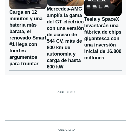
Mercedes-AMG
Carga en 12
amplía la gama
minutos y una
Tesla y SpaceX
del GT eléctrico
batería más
levantarán una
con una versión
barata, el
fábrica de chips
de acceso de
renovado Smart
gigantesca con
544 CV, más de
#1 llega con
una inversión
800 km de
fuertes
inicial de 16.800
autonomía y
argumentos
millones
carga de hasta
para triunfar
600 kW