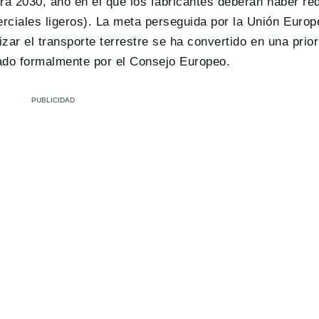
ra 2030, año en el que los fabricantes deberán haber re
ciales ligeros). La meta perseguida por la Unión Europ
zar el transporte terrestre se ha convertido en una prior
bado formalmente por el Consejo Europeo.