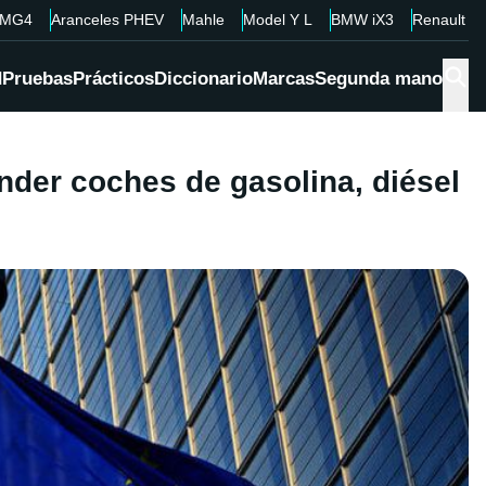
MG4
Aranceles PHEV
Mahle
Model Y L
BMW iX3
Renault 4
d
Pruebas
Prácticos
Diccionario
Marcas
Segunda mano
nder coches de gasolina, diésel